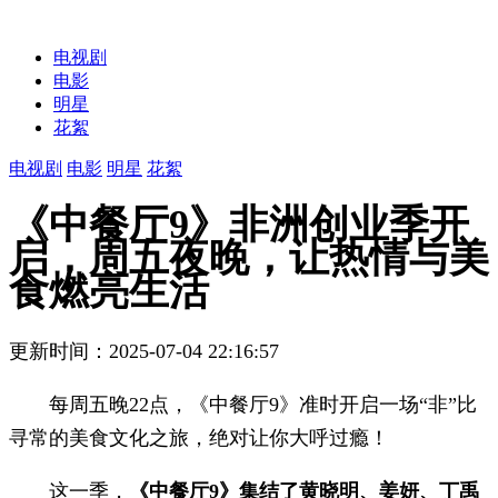
电视剧
电影
明星
花絮
电视剧
电影
明星
花絮
《中餐厅9》非洲创业季开
启，周五夜晚，让热情与美
食燃亮生活
更新时间：2025-07-04 22:16:57
每周五晚22点，《中餐厅9》准时开启一场“非”比
寻常的美食文化之旅，绝对让你大呼过瘾！
这一季，
《中餐厅9》集结了黄晓明、姜妍、丁禹