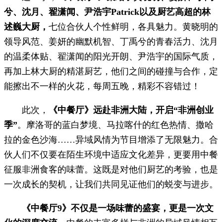
兮、沈月、翟潇闻、尹浩宇Patrick以及厨艺高超的林
述巍大厨，
七位合伙人个性鲜明，各具魅力。黄晓明的
领导风范、姜妍的幽默机智、丁禹兮的青春活力、沈月
的温柔体贴、翟潇闻的阳光开朗、尹浩宇的国际气质，
再加上林大厨的精湛厨艺，他们之间的碰撞与合作，定
能擦出不一样的火花，每周五晚，精彩不容错过！
此次，
《中餐厅》远赴非洲大陆，开启“非洲创业
季”
。摩洛哥的蓝白梦境、马拉喀什的红色热情、撒哈
拉的金色沙海……异域风情为节目增添了无限魅力。合
伙人们不仅要在陌生环境中适应文化差异，更要用中餐
征服非洲食客的味蕾。这既是对他们厨艺的考验，也是
一次成长的契机，让我们共同见证他们的蜕变与进步。
《中餐厅9》不仅是一场味蕾的盛宴，更是一次文