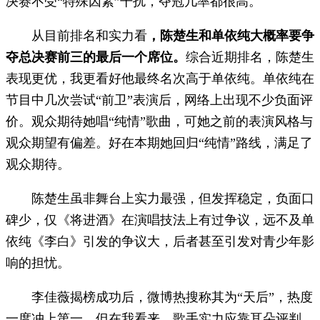
决赛不受“特殊因素”干扰，夺冠几率都很高。
从目前排名和实力看
，陈楚生和单依纯大概率要争
夺总决赛前三的最后一个席位。
综合近期排名，陈楚生
表现更优，我更看好他最终名次高于单依纯。单依纯在
节目中几次尝试“前卫”表演后，网络上出现不少负面评
价。观众期待她唱“纯情”歌曲，可她之前的表演风格与
观众期望有偏差。好在本期她回归“纯情”路线，满足了
观众期待。
陈楚生虽非舞台上实力最强，但发挥稳定，负面口
碑少，仅《将进酒》在演唱技法上有过争议，远不及单
依纯《李白》引发的争议大，后者甚至引发对青少年影
响的担忧。
李佳薇揭榜成功后，微博热搜称其为“天后”，热度
一度冲上第一。但在我看来，歌手实力应靠耳朵评判，