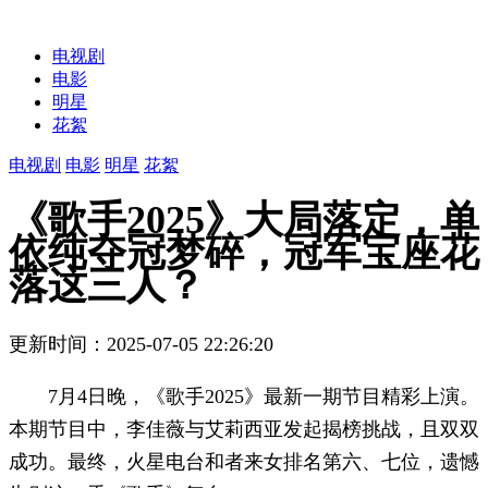
电视剧
电影
明星
花絮
电视剧
电影
明星
花絮
《歌手2025》大局落定，单
依纯夺冠梦碎，冠军宝座花
落这三人？
更新时间：2025-07-05 22:26:20
7月4日晚，《歌手2025》最新一期节目精彩上演。
本期节目中，李佳薇与艾莉西亚发起揭榜挑战，且双双
成功。最终，火星电台和者来女排名第六、七位，遗憾