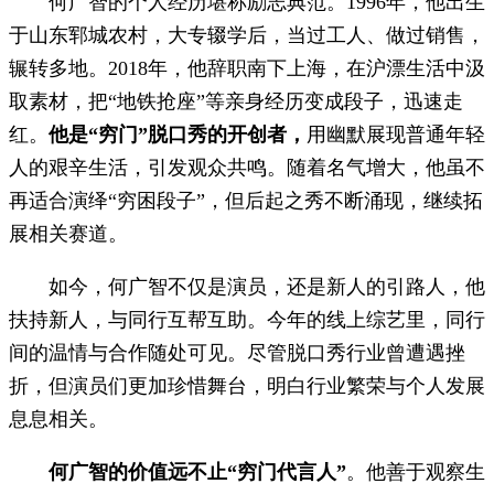
何广智的个人经历堪称励志典范。1996年，他出生
于山东郓城农村，大专辍学后，当过工人、做过销售，
辗转多地。2018年，他辞职南下上海，在沪漂生活中汲
取素材，把“地铁抢座”等亲身经历变成段子，迅速走
红。
他是“穷门”脱口秀的开创者，
用幽默展现普通年轻
人的艰辛生活，引发观众共鸣。随着名气增大，他虽不
再适合演绎“穷困段子”，但后起之秀不断涌现，继续拓
展相关赛道。
如今，何广智不仅是演员，还是新人的引路人，他
扶持新人，与同行互帮互助。今年的线上综艺里，同行
间的温情与合作随处可见。尽管脱口秀行业曾遭遇挫
折，但演员们更加珍惜舞台，明白行业繁荣与个人发展
息息相关。
何广智的价值远不止“穷门代言人”
。他善于观察生