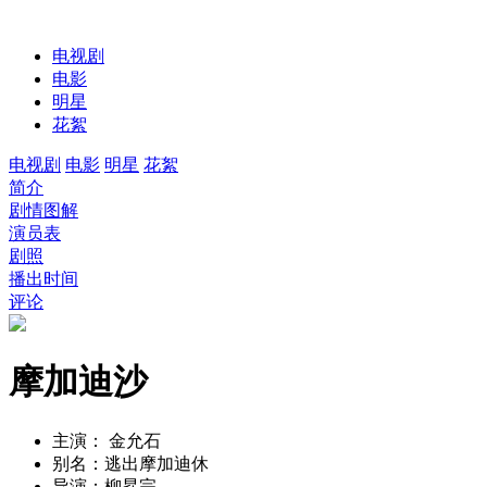
电视剧
电影
明星
花絮
电视剧
电影
明星
花絮
简介
剧情图解
演员表
剧照
播出时间
评论
摩加迪沙
主演：
金允石
别名：
逃出摩加迪休
导演：
柳昇完