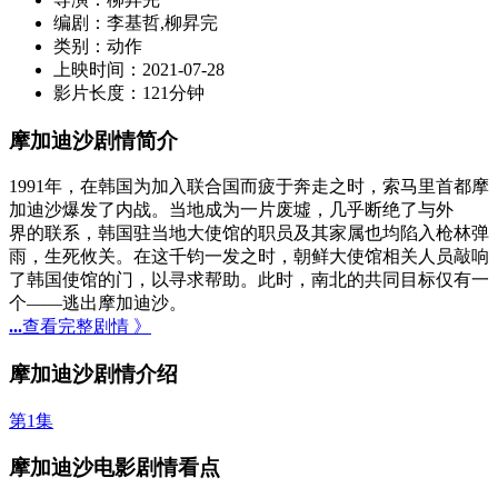
编剧：
李基哲,柳昇完
类别：
动作
上映时间：
2021-07-28
影片长度：
121分钟
摩加迪沙剧情简介
1991年，在韩国为加入联合国而疲于奔走之时，索马里首都摩
加迪沙爆发了内战。当地成为一片废墟，几乎断绝了与外
界的联系，韩国驻当地大使馆的职员及其家属也均陷入枪林弹
雨，生死攸关。在这千钧一发之时，朝鲜大使馆相关人员敲响
了韩国使馆的门，以寻求帮助。此时，南北的共同目标仅有一
个——逃出摩加迪沙。
...
查看完整剧情 》
摩加迪沙剧情介绍
第1集
摩加迪沙电影剧情看点