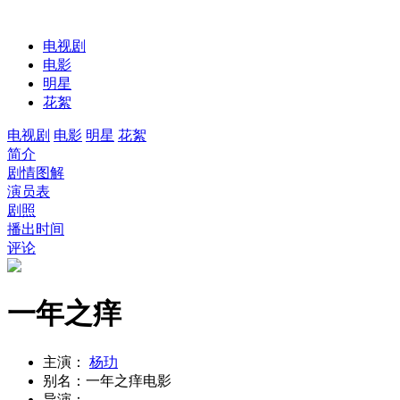
电视剧
电影
明星
花絮
电视剧
电影
明星
花絮
简介
剧情图解
演员表
剧照
播出时间
评论
一年之痒
主演：
杨玏
别名：
一年之痒电影
导演：