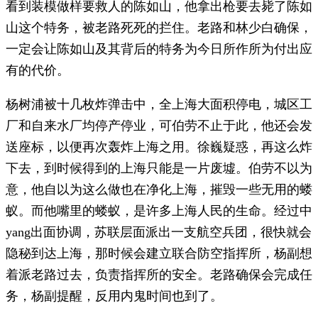
看到装模做样要救人的陈如山，他拿出枪要去毙了陈如
山这个特务，被老路死死的拦住。老路和林少白确保，
一定会让陈如山及其背后的特务为今日所作所为付出应
有的代价。
杨树浦被十几枚炸弹击中，全上海大面积停电，城区工
厂和自来水厂均停产停业，可伯劳不止于此，他还会发
送座标，以便再次轰炸上海之用。徐巍疑惑，再这么炸
下去，到时候得到的上海只能是一片废墟。伯劳不以为
意，他自以为这么做也在净化上海，摧毁一些无用的蝼
蚁。而他嘴里的蝼蚁，是许多上海人民的生命。经过中
yang出面协调，苏联层面派出一支航空兵团，很快就会
隐秘到达上海，那时候会建立联合防空指挥所，杨副想
着派老路过去，负责指挥所的安全。老路确保会完成任
务，杨副提醒，反用内鬼时间也到了。