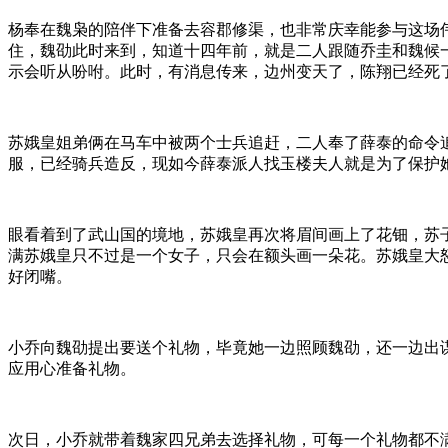
杨奉在魏枭的陪伴下准备去容郡修渠，也非常庆幸能参与这场
住，魏劭此时来到，知道十四年前，就是二人跟随乔圭和魏候
示会听从吩咐。此时，有消息传来，边州变天了，陈翔已经死
苏娥皇姐弟俩在马车中被两个士兵追赶，二人奉了薛泰的命令
服，已经骑兵造反，现如今薛泰派人找玉楼夫人就是为了保护
眼看着到了武山国的境地，苏娥皇再次将眉间画上了花钿，苏
满苏娥皇只不过是一个女子，只会在额头画一朵花。苏娥皇大
好闭嘴。
小乔向魏劭提出要送个礼物，毕竟她一边照顾魏劭，还一边出
应用心准备礼物。
次日，小乔就带着魏家四兄弟去选择礼物，可每一个礼物都不