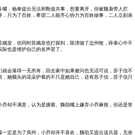
斗嘴，杨奉提出无法和甄值共事，想要离开，但被魏枭带人拦
界，只为了百姓，希望二人能齐心协力为百姓做事，二人立刻表
苏娥皇，但同时苏娥皇也打探到，陈滂做了边州牧，薛泰心中不
实际也是维护自己的名声罢了。
们就会落得一无所有，回去家中如果被问也无话可说，苏子信不
信，她额头的花朵护着的不只是她自己，还有苏子信，苏子信只
小乔却不满意，认为是搪塞。魏劭嘴上嫌弃小乔麻烦，但还是答
谋一定是为了焉州，小乔却并不喜欢，魏劭又提出送兵器，无奈