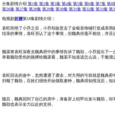
分集剧情介绍
第1集
第2集
第3集
第4集
第5集
第6集
第7集
第8
第26集
第27集
第28集
第29集
第30集
第31集
第32集
第33集
第3
电视剧
折腰
第18集剧情介绍：
袁旺拒绝了小乔之后，小乔却故意去了金银首饰铺打造成亲用
结亲的事情，袁旺否认了这个事情，但魏典丝毫不相信，并且
魏渠将袁旺深夜去魏典府中的事情告诉了魏劭，小乔提出下一
举着魏劭受伤的胳膊给魏渠看，魏渠不知道该怎么说，干脆溜
袁旺回去的途中，忽然遭遇了袭击，对方用的弓箭就是魏典府
归顺了魏劭，百姓们很快开始领取麦种，魏典得知情况后，知
随后，魏典回到了自己的房中，准备穿上铠甲出发斗魏劭，却
魏劭也表示全力以赴的支持。