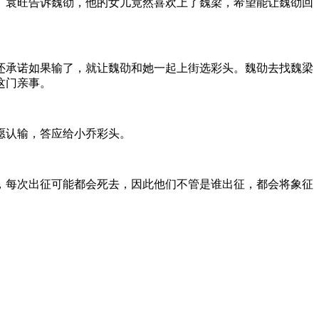
。袁旺告诉魏劭，他的女儿竟然喜欢上了魏梁，希望能让魏劭回
还承诺如果输了，就让魏劭和她一起上街选彩头。魏劭去找魏梁
这门亲事。
愿认输，答应给小乔彩头。
，每次出征可能都会死去，因此他们不管是谁出征，都会将象征