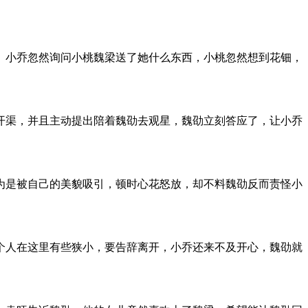
。小乔忽然询问小桃魏梁送了她什么东西，小桃忽然想到花钿，
开渠，并且主动提出陪着魏劭去观星，魏劭立刻答应了，让小乔
为是被自己的美貌吸引，顿时心花怒放，却不料魏劭反而责怪小
个人在这里有些狭小，要告辞离开，小乔还来不及开心，魏劭就