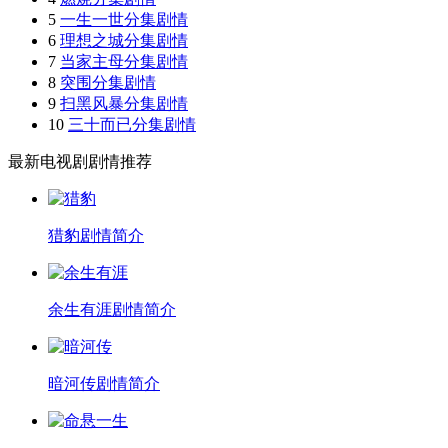
5
一生一世分集剧情
6
理想之城分集剧情
7
当家主母分集剧情
8
突围分集剧情
9
扫黑风暴分集剧情
10
三十而已分集剧情
最新电视剧剧情推荐
猎豹剧情简介
余生有涯剧情简介
暗河传剧情简介