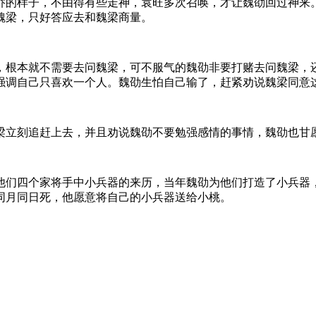
乔的样子，不由得有些走神，袁旺多次召唤，才让魏劭回过神来
魏梁，只好答应去和魏梁商量。
，根本就不需要去问魏梁，可不服气的魏劭非要打赌去问魏梁，
强调自己只喜欢一个人。魏劭生怕自己输了，赶紧劝说魏梁同意
梁立刻追赶上去，并且劝说魏劭不要勉强感情的事情，魏劭也甘
他们四个家将手中小兵器的来历，当年魏劭为他们打造了小兵器
同月同日死，他愿意将自己的小兵器送给小桃。