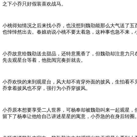
之下小乔只好假装喜欢战马。
小桃得知情况之后来找小乔，也没想到魏劭能那么大气送了五
也悻悻然出去。春娘劝说小桃不要太着急，这种事也急不来，
小乔故意给魏劭送去甜品，还特意熏香了，但魏劭却注意力只
先去观星台等着，他批阅完奏折就去。
小乔欢快的来到观星台，风大却不肯穿外面的披风，生怕看不
乔拿着披风也不穿，强行为小乔穿披风。
小乔原本想要享受二人世界，可杨奉却被魏劭叫来一起观星，
留下了杨奉让他给自己讲述星星的寓意，小乔急的在身后转圈