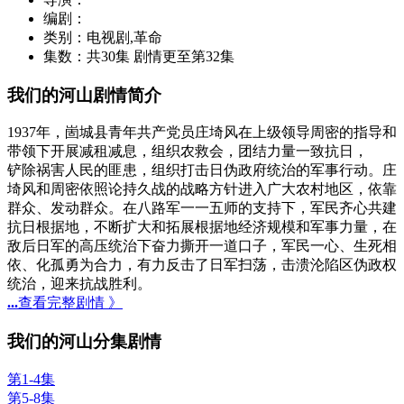
编剧：
类别：
电视剧,革命
集数：
共30集 剧情更至第32集
我们的河山剧情简介
1937年，崮城县青年共产党员庄埼风在上级领导周密的指导和
带领下开展减租减息，组织农救会，团结力量一致抗日，
铲除祸害人民的匪患，组织打击日伪政府统治的军事行动。庄
埼风和周密依照论持久战的战略方针进入广大农村地区，依靠
群众、发动群众。在八路军一一五师的支持下，军民齐心共建
抗日根据地，不断扩大和拓展根据地经济规模和军事力量，在
敌后日军的高压统治下奋力撕开一道口子，军民一心、生死相
依、化孤勇为合力，有力反击了日军扫荡，击溃沦陷区伪政权
统治，迎来抗战胜利。
...
查看完整剧情 》
我们的河山分集剧情
第1-4集
第5-8集